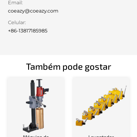
Email:
coeazy@coeazy.com
Celular:
+86-13817185985
Também pode gostar
Máquina de
Levantador