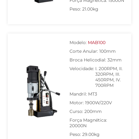
Força Magnética: 15000N
Peso: 21.00kg
Modelo:
MAB100
Corte Anular: 100mm
Broca Helicodial: 32mm
Velocidade:
I. 200RPM, II.
320RPM, III.
450RPM, IV.
700RPM
Mandril: MT3
Motor: 1900W/220V
Curso: 200mm
Força Magnética:
20000N
Peso: 29.00kg