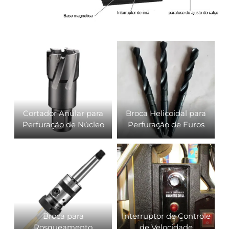
Cortador Anular para
Broca Helicoidal para
Perfuração de Núcleo
Perfuração de Furos
Broca para
Interruptor de Controle
Rosqueamento
de Velocidade