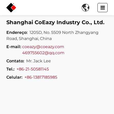

Shanghai CoEazy Industry Co., Ltd.
Endereço:
1205D, No. 5509 North Zhangyang
Road, Shanghai, China
E-mail:
coeazy@coeazy.com
469755602@qq.com
Contato:
Mr. Jack Lee
Tel.:
+86-21-50581145
Celular:
+86-13817185985